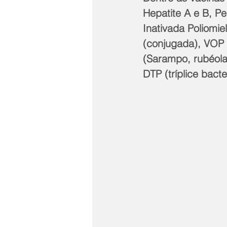
Hepatite A e B, P
Inativada Poliomi
(conjugada), VOP (V
(Sarampo, rubéola
DTP (tríplice bact