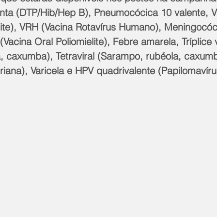
enta (DTP/Hib/Hep B), Pneumocócica 10 valente, V
elite), VRH (Vacina Rotavírus Humano), Meningocóc
acina Oral Poliomielite), Febre amarela, Tríplice v
, caxumba), Tetraviral (Sarampo, rubéola, caxumba
eriana), Varicela e HPV quadrivalente (Papilomaví