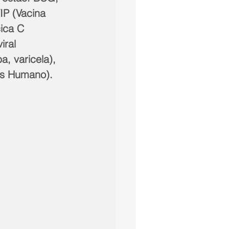
IP (Vacina 
ica C 
iral 
, varicela), 
rus Humano). 