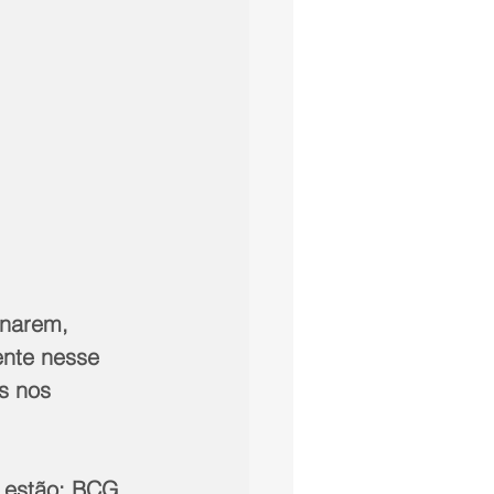
inarem, 
ente nesse 
s nos 
 estão: BCG, 