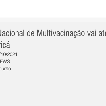
AS NOTÍCIAS
GERAL
CIDADE
POLÍTICA
INT
cional de Multivacinação vai até
icá
7/10/2021
NEWS
ourão