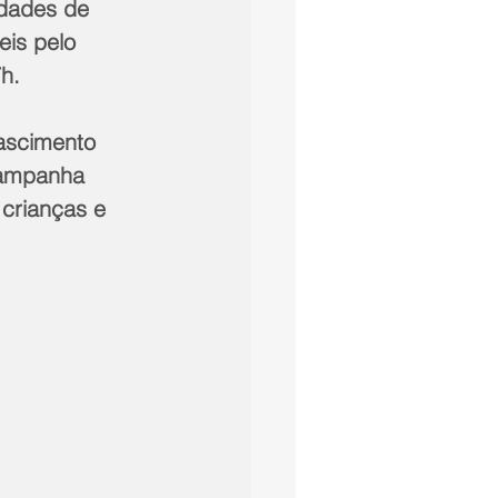
dades de 
is pelo 
h.  
ascimento 
campanha 
crianças e 