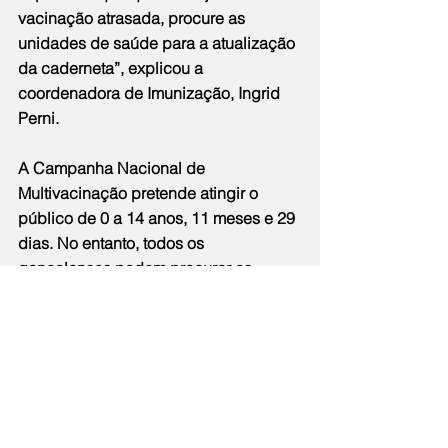
vacinação atrasada, procure as 
unidades de saúde para a atualização 
da caderneta”, explicou a 
coordenadora de Imunização, Ingrid 
Perni.
A Campanha Nacional de 
Multivacinação pretende atingir o 
público de 0 a 14 anos, 11 meses e 29 
dias. No entanto, todos os 
gonçalenses podem procurar as 
unidades para colocarem a vacinação 
em dia, principalmente os idosos. Os 
gonçalenses devem chegar até as 
16h30.  
Cidade
Notícias