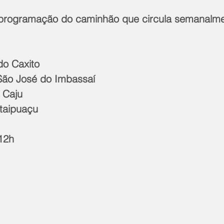
 programação do caminhão que circula semanalme
do Caxito
São José do Imbassaí
 Caju
Itaipuaçu
 12h