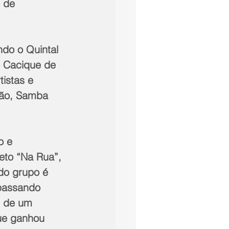
 de 
do o Quintal 
 Cacique de 
istas e 
ção, Samba 
o e 
eto “Na Rua”, 
do grupo é 
passando 
m de um 
que ganhou 