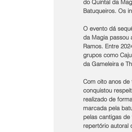
do Quintal da Mag
Batuqueiros. Os i
O evento dá sequê
da Magia passou 
Ramos. Entre 2024 
grupos como Caju
da Gameleira e Th
Com oito anos de t
conquistou respei
realizado de form
marcada pela bat
pelas cantigas de 
repertório autoral