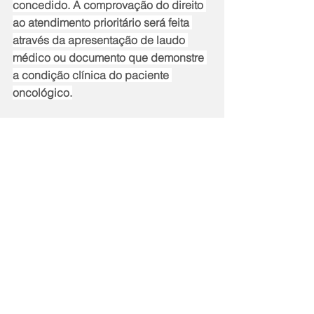
concedido. A comprovação do direito 
ao atendimento prioritário será feita 
através da apresentação de laudo 
médico ou documento que demonstre 
a condição clínica do paciente 
oncológico.
O não cumprimento da determinação 
sujeitará o infrator a sanções que 
variam desde advertências até multas.