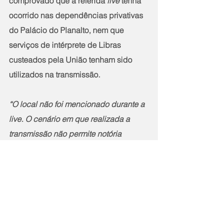
comprovado que a referida 
live
 tenha 
ocorrido nas dependências privativas 
do Palácio do Planalto, nem que 
serviços de intérprete de Libras 
custeados pela União tenham sido 
utilizados na transmissão.
“O local não foi mencionado durante a 
live. O cenário em que realizada a 
transmissão não permite notória 
associação de bem público, estando 
ausente qualquer bem simbólico da 
Presidência da República”
, ressaltou o 
relator. (O Antagônico)
Notícias