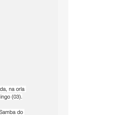
a, na orla 
ngo (03).
 Samba do 