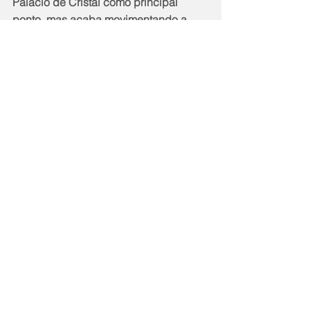
Palácio de Cristal como principal 
ponto, mas acaba movimentando a 
economia de todo o Centro Histórico e 
arredores e, com isso, temos maior 
geração de emprego e renda, que é o 
que mais precisamos depois de tudo 
que enfrentamos esse ano”, conclui. 