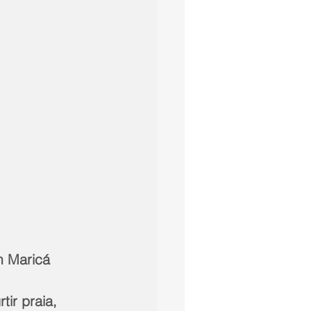
m Maricá
ir praia, 