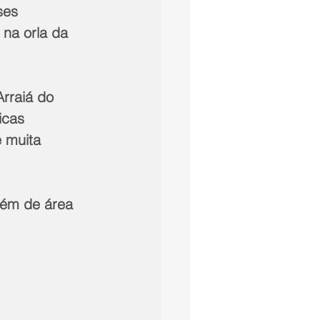
ses 
na orla da 
rraiá do 
icas 
 muita 
lém de área 