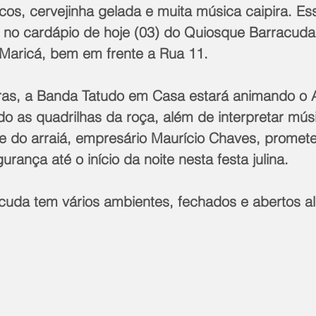
scos, cervejinha gelada e muita música caipira. Es
o no cardápio de hoje (03) do Quiosque Barracuda 
 Maricá, bem em frente a Rua 11.
oras, a Banda Tatudo em Casa estará animando o A
o as quadrilhas da roça, além de interpretar mús
fe do arraiá, empresário Maurício Chaves, promete
ança até o início da noite nesta festa julina.
uda tem vários ambientes, fechados e abertos a