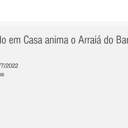
AS NOTÍCIAS
GERAL
CIDADE
POLÍTICA
INT
o em Casa anima o Arraiá do Ba
/7/2022
os