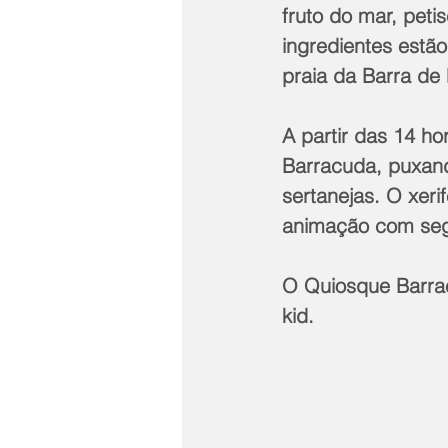
fruto do mar, peti
ingredientes estã
praia da Barra de
A partir das 14 h
Barracuda, puxand
sertanejas. O xeri
animação com segur
O Quiosque Barrac
kid.