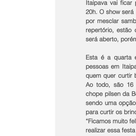
Itaipava vai ficar
20h. O show será 
por mesclar samba
repertório, estão
será aberto, poré
Esta é a quarta 
pessoas em Itaipa
quem quer curtir 
Ao todo, são 16 c
chope pilsen da Bo
sendo uma opção p
para curtir os bri
“Ficamos muito fe
realizar essa festa