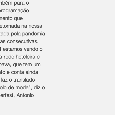
ambém para o 
 programação 
mento que 
etomada na nossa 
etada pela pandemia 
as consecutivas. 
t estamos vendo o 
a rede hoteleira e 
ipava, que tem um 
o e conta ainda 
az o translado 
polo de moda”, diz o 
rfest, Antonio 