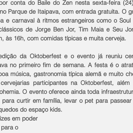
 por conta do Baile do Zen nesta sexta-feira (24),
no Parque de Itaipava, com entrada gratuita. O g
 e carnaval à ritmos estrangeiros como o Soul 
 clássicos de Jorge Ben Jor, Tim Maia e Seu Jo
m, às 16h, com comidas típicas e muita cerveja.
edição da Oktoberfest e o evento já reuniu cer
va no primeiro fim de semana. A festa é o atrati
boa música, gastronomia típica alemã e muito cho
ervejarias participantes na Oktoberfest, além d
hemia. O evento oferece ainda toda infraestrutura 
ara curtir em família, levar o pet para passear 
nquedos do espaço kids.
lizes em poder 
 para o 