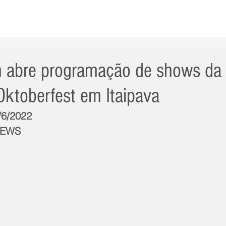
AS NOTÍCIAS
GERAL
CIDADE
POLÍTICA
INT
n abre programação de shows da
ktoberfest em Itaipava
/6/2022
NEWS