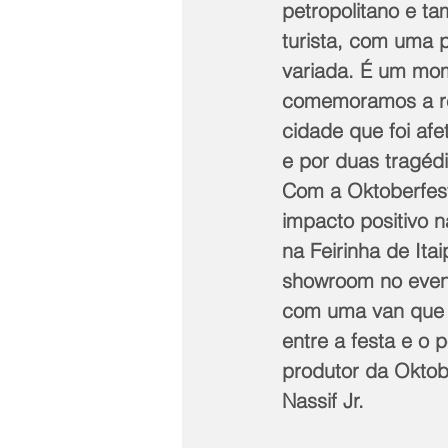
petropolitano e t
turista, com uma
variada. É um mo
comemoramos a r
cidade que foi af
e por duas tragédi
Com a Oktoberfes
impacto positivo n
na Feirinha de Ita
showroom no event
com uma van que f
entre a festa e o 
produtor da Oktobe
Nassif Jr.