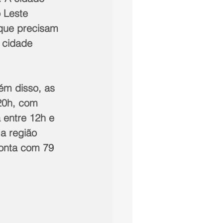
 Leste 
 que precisam 
 cidade 
ém disso, as 
20h, com 
 entre 12h e 
a região 
conta com 79 