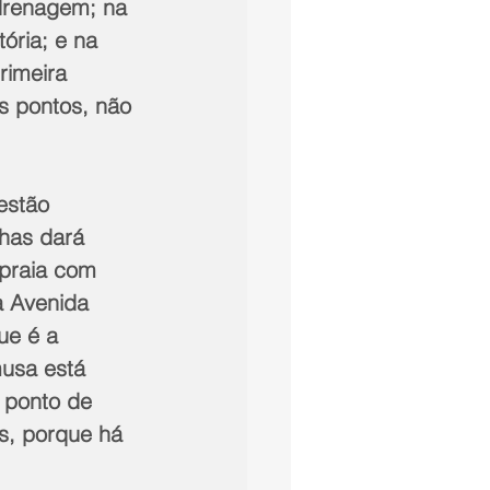
drenagem; na 
ória; e na 
rimeira 
s pontos, não 
estão 
nhas dará 
praia com 
 Avenida 
ue é a 
usa está 
 ponto de 
s, porque há 