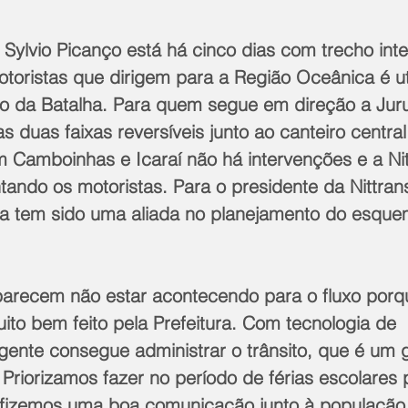
 Sylvio Picanço está há cinco dias com trecho inte
toristas que dirigem para a Região Oceânica é uti
o da Batalha. Para quem segue em direção a Juru
as duas faixas reversíveis junto ao canteiro centra
Camboinhas e Icaraí não há intervenções e a Nit
ando os motoristas. Para o presidente da Nittrans
ia tem sido uma aliada no planejamento do esque
parecem não estar acontecendo para o fluxo porq
to bem feito pela Prefeitura. Com tecnologia de 
gente consegue administrar o trânsito, que é um 
. Priorizamos fazer no período de férias escolares 
fizemos uma boa comunicação junto à população.