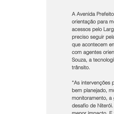
A Avenida Prefeito
orientação para mo
acessos pelo Larg
preciso seguir pel
que acontecem em 
com agentes orient
Souza, a tecnolog
trânsito.
“As intervenções 
bem planejado, mui
monitoramento, a 
desafio de Niterói
menor impacto. E 