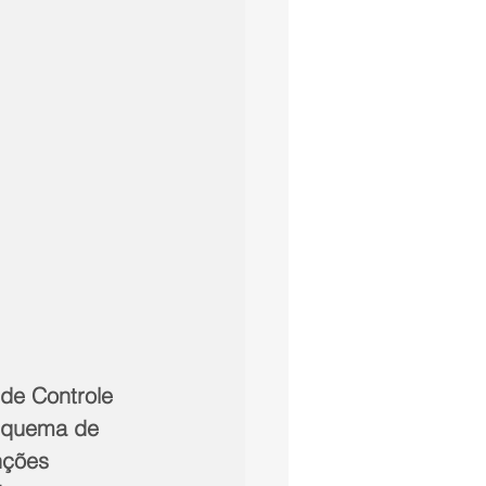
 de Controle 
esquema de 
nções 