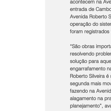
acontecem na Ave
entrada de Camboi
Avenida Roberto S
operação do siste
foram registrados 
“São obras import
resolvendo problem
solução para aqu
engarrafamento na
Roberto Silveira é
segunda mais mov
fazendo na Avenida
alagamento na pra
planejamento”, ava