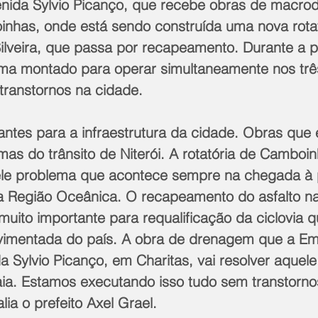
nida Sylvio Picanço, que recebe obras de macro
nhas, onde está sendo construída uma nova rotat
ilveira, que passa por recapeamento. Durante a p
ma montado para operar simultaneamente nos trê
transtornos na cidade.
antes para a infraestrutura da cidade. Obras que 
as do trânsito de Niterói. A rotatória de Camboi
ele problema que acontece sempre na chegada à 
 Região Oceânica. O recapeamento do asfalto na
 muito importante para requalificação da ciclovia q
imentada do país. A obra de drenagem que a Em
 Sylvio Picanço, em Charitas, vai resolver aquele
ia. Estamos executando isso tudo sem transtorno
lia o prefeito Axel Grael.