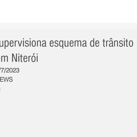
AS NOTÍCIAS
GERAL
CIDADE
POLÍTICA
INT
supervisiona esquema de trânsit
em Niterói
/7/2023
NEWS
s