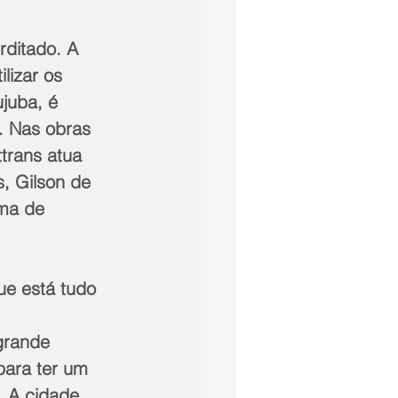
rditado. A 
lizar os 
juba, é 
l. Nas obras 
trans atua 
, Gilson de 
ma de 
ue está tudo 
grande 
para ter um 
 A cidade 