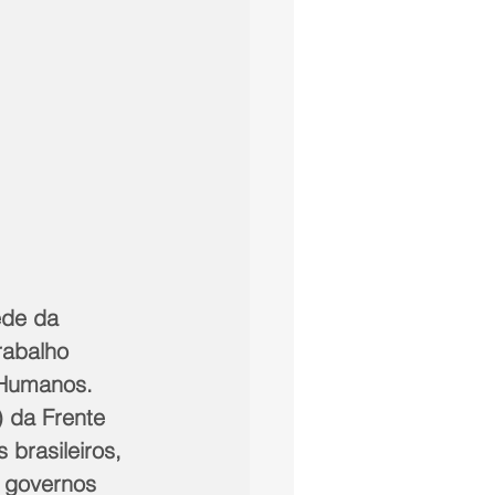
ede da 
abalho 
 Humanos. 
 da Frente 
brasileiros, 
s governos 