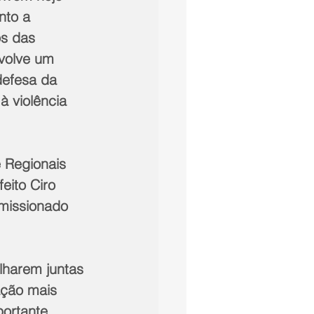
nto a 
s das 
volve um 
defesa da 
 violência 
 Regionais 
eito Ciro 
omissionado 
lharem juntas 
ação mais 
portante 