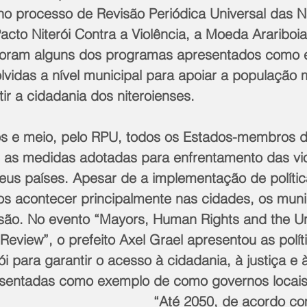
 no processo de Revisão Periódica Universal das 
cto Niterói Contra a Violência, a Moeda Arariboia 
foram alguns dos programas apresentados como 
olvidas a nível municipal para apoiar a população 
tir a cidadania dos niteroienses.
os e meio, pelo RPU, todos os Estados-membros 
 as medidas adotadas para enfrentamento das vi
eus países. Apesar de a implementação de polític
os acontecer principalmente nas cidades, os muni
isão. No evento “Mayors, Human Rights and the Un
 Review”, o prefeito Axel Grael apresentou as polít
rói para garantir o acesso à cidadania, à justiça e 
esentadas como exemplo de como governos locais
“Até 2050, de acordo co