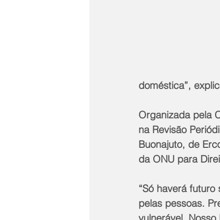
doméstica”, explic
Organizada pela C
na Revisão Periódi
Buonajuto, de Erco
da ONU para Dire
“Só haverá futuro 
pelas pessoas. Pr
vulnerável. Nosso 