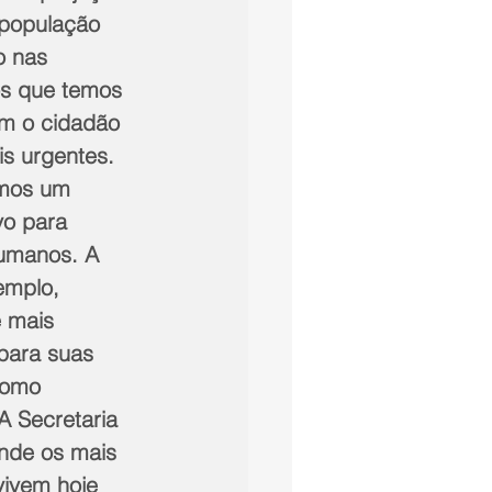
população 
o nas 
os que temos 
m o cidadão 
s urgentes. 
emos um 
vo para 
umanos. A 
emplo, 
 mais 
para suas 
como 
A Secretaria 
nde os mais 
vivem hoje 