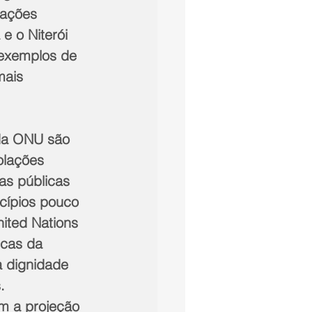
Nações 
e o Niterói 
exemplos de 
mais 
da ONU são 
olações 
as públicas 
cípios pouco 
ited Nations 
icas da 
à dignidade 
.
m a projeção 