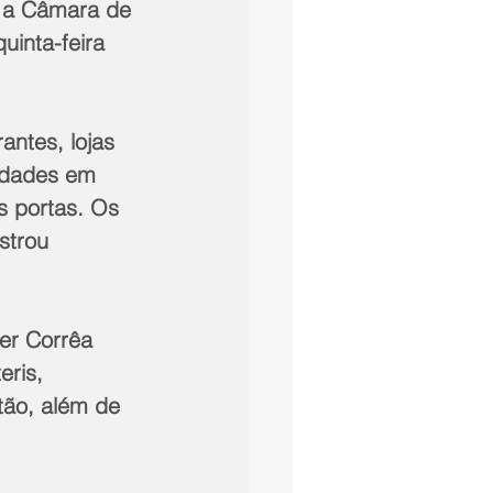
, a Câmara de 
uinta-feira 
ntes, lojas 
ldades em 
s portas. Os 
strou 
er Corrêa 
ris, 
tão, além de 