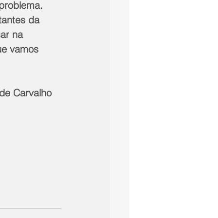
 problema. 
tantes da 
ar na 
ue vamos 
 de Carvalho 