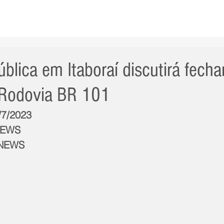
AS NOTÍCIAS
GERAL
CIDADE
POLÍTICA
INT
ública em Itaboraí discutirá fech
 Rodovia BR 101
/7/2023
NEWS
BNEWS