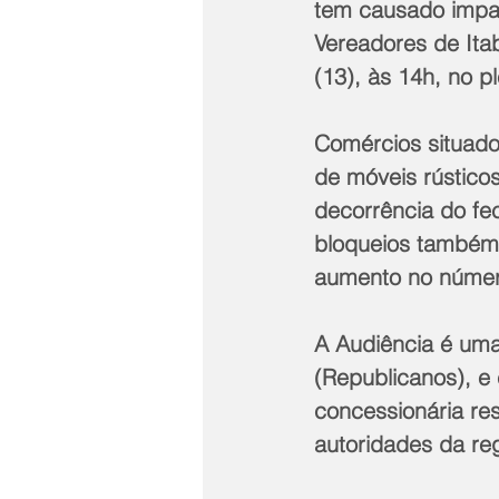
tem causado impac
Vereadores de Itab
(13), às 14h, no p
Comércios situado
de móveis rústico
decorrência do fe
bloqueios também 
aumento no númer
A Audiência é uma
(Republicanos), e
concessionária re
autoridades da re