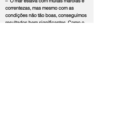
–  O mar estava com muitas marolas e 
correntezas, mas mesmo com as 
condições não tão boas, conseguimos 
resultados bem significantes. Como o 
da Mariana Ribeiro, que com apenas 
11 anos nadou no meio das adultas, 
conseguindo ficar entre as 10 
primeiras no geral. Fiquei muito 
emocionada com o resultado dela. 
Isso foi mais uma prova de que o 
trabalho está sendo bem feito e os 
mais novos estão começando a se 
destacar. – diz Danuza.
A equipe já está treinando para o 
próximo desafio. No próximo domingo 
(15/6) eles participarão de mais uma 
etapa do Aloha Spirit, em Angra dos 