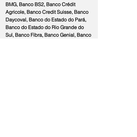
BMG, Banco BS2, Banco Crédit 
Agricole, Banco Credit Suisse, Banco 
Daycoval, Banco do Estado do Pará, 
Banco do Estado do Rio Grande do 
Sul, Banco Fibra, Banco Genial, Banco 
Inter, Banco Mercantil do Brasil, Banco 
Mizuho do Brasil, Banco Sofisa, Bank 
of America Merrill Lynch, BNDES, Citi, 
ID Corretora, Iugu, Ouribank, Socinal, 
Stone Pagamentos, Travelex, Tribanco.
Signatária dos Princípios de 
Empoderamento das Mulheres (WEPs), 
da ONU, a ABBC vem promovendo 
diversas ações em benefício da 
equidade de gênero junto ao 
mercado, realizando programas sobre 
liderança feminina para o setor 