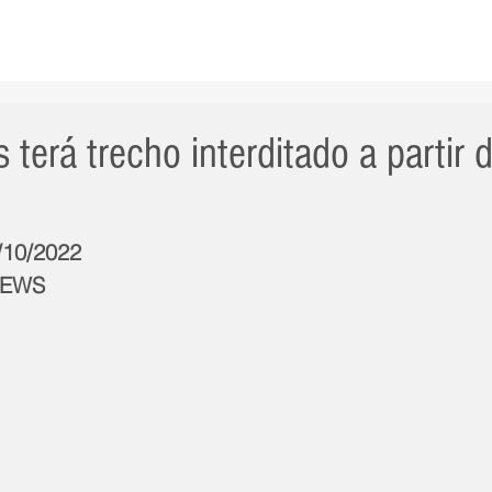
AS NOTÍCIAS
GERAL
CIDADE
POLÍTICA
INT
s terá trecho interditado a partir 
6/10/2022
NEWS