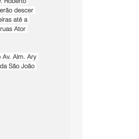
v. Roberto 
verão descer 
iras até a 
 ruas Ator 
 Av. Alm. Ary 
eda São João 