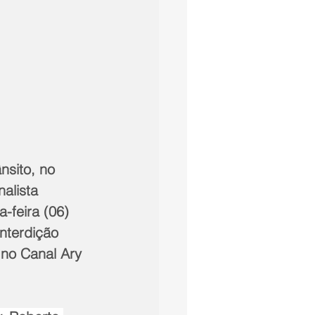
nsito, no 
alista 
a-feira (06) 
interdição 
 no Canal Ary 