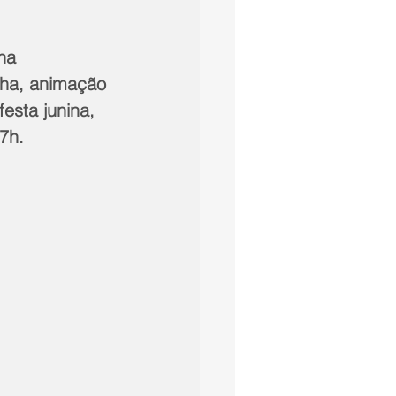
ha 
inha, animação 
esta junina, 
7h.