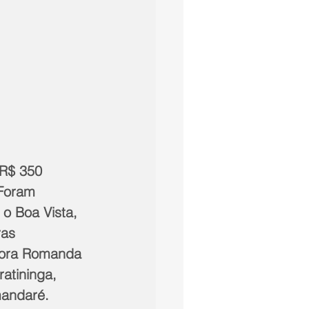
 R$ 350 
Foram 
o Boa Vista, 
as 
sora Romanda 
atininga, 
mandaré.