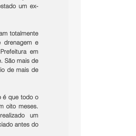
estado um ex-
am totalmente 
e drenagem e 
refeitura em 
. São mais de 
o de mais de 
 é que todo o 
m oito meses. 
ealizado um 
iado antes do 