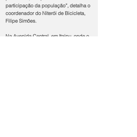
participação da população”, detalha o 
coordenador do Niterói de Bicicleta, 
Filipe Simões.
Na Avenida Central, em Itaipu, onde o 
movimento de veículos é intenso o dia 
todo, com carros de passeio, 
caminhões e ônibus, a ciclovia está 
em péssimas condições com buracos 
e falta de sinalização. É uma tragédia 
anunciada.