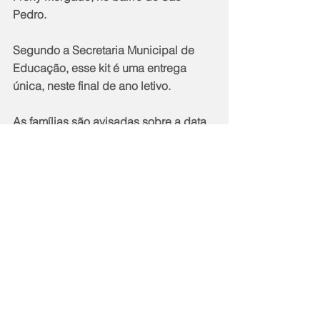
Pedro.
Segundo a Secretaria Municipal de 
Educação, esse kit é uma entrega 
única, neste final de ano letivo.
As famílias são avisadas sobre a data 
de entrega pela direção das escolas e 
deverão seguir os horários de 
escalonamento propostos, a fim de 
evitar aglomerações. O fornecimento 
dos kits nas unidades escolares 
também ocorre de forma planejada, 
respeitando a capacidade de 
produção e a colheita dos agricultores 
locais.