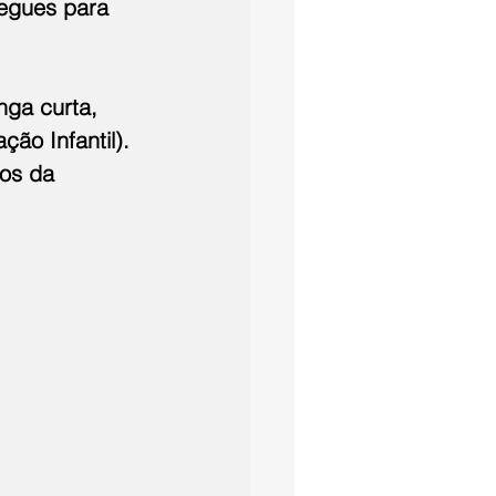
regues para 
ga curta, 
ão Infantil). 
os da 