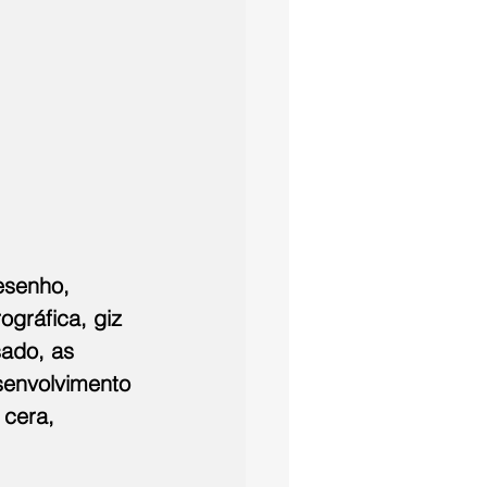
esenho, 
ográfica, giz 
ado, as 
senvolvimento 
 cera, 