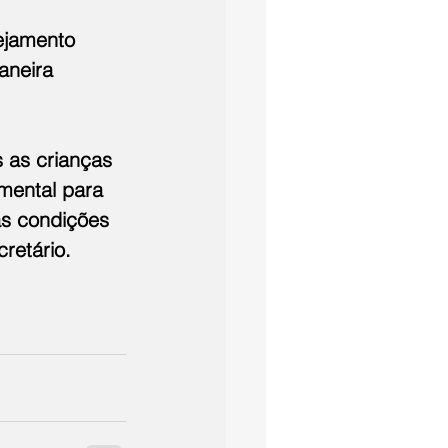
ejamento 
aneira 
 as crianças 
mental para 
as condições 
retário.