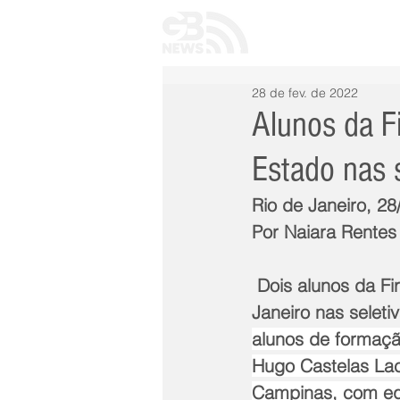
INÍCIO
TODAS 
28 de fev. de 2022
Alunos da F
Estado nas 
Rio de Janeiro, 2
Por Naiara Rentes
 Dois alunos da Firjan SENAI Nova Friburgo vão representar o estado do Rio de 
Janeiro nas seleti
alunos de formação
Hugo Castelas Lac
Campinas, com equ