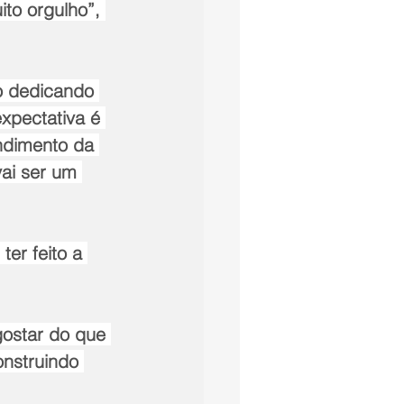
to orgulho”, 
o dedicando 
xpectativa é 
ndimento da 
ai ser um 
er feito a 
gostar do que 
onstruindo 