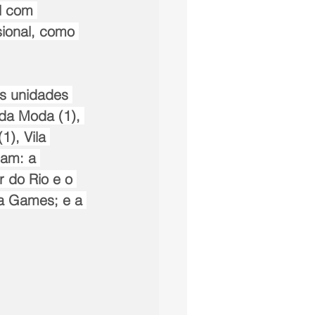
l com 
sional, como 
s unidades 
 da Moda (1), 
), Vila 
cam: a 
 do Rio e o 
ra Games; e a 