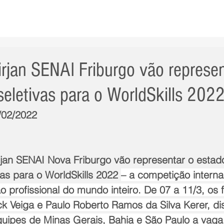
AS NOTÍCIAS
GERAL
CIDADE
POLÍTICA
INT
irjan SENAI Friburgo vão represen
seletivas para o WorldSkills 202
8/02/2022
vas para o WorldSkills 2022 
– a competição interna
 profissional do mundo inteiro. De 07 a 11/3, os 
k Veiga e Paulo Roberto Ramos da Silva Kerer, di
ipes de Minas Gerais, Bahia e São Paulo a vaga