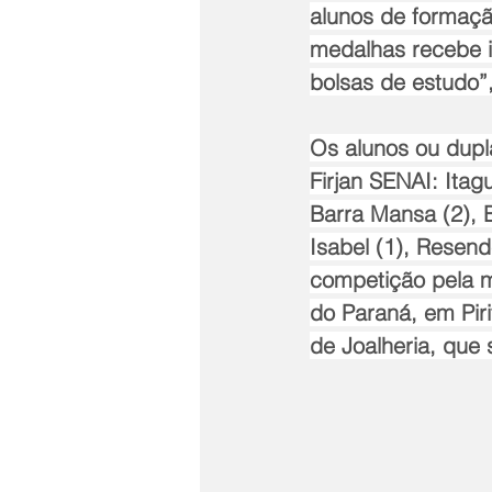
alunos de formaçã
medalhas recebe i
bolsas de estudo”
Os alunos ou dupl
Firjan SENAI: Itag
Barra Mansa (2), B
Isabel (1), Resend
competição pela m
do Paraná, em Pir
de Joalheria, que 