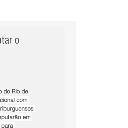
ERNACIONAL
POLÍCIA
Mais
tar o
2
cional com 
friburguenses 
sputarão em 
 para 