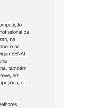
competição 
ofissional da 
zan, na 
aneiro na 
irjan SENAI 
ria 
canã, também 
bteve, em 
upações, o 
melhores 