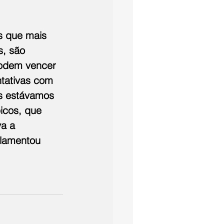
s que mais 
s, são 
podem vencer 
ntativas com 
s estávamos 
icos, que 
a a 
 lamentou 