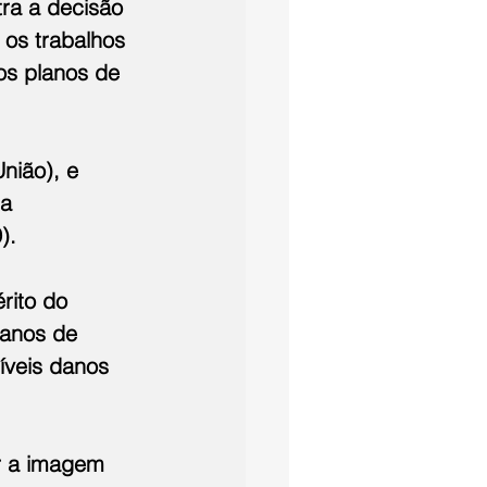
ra a decisão 
 os trabalhos 
os planos de 
nião), e 
a 
).
rito do 
lanos de 
veis danos 
r a imagem 