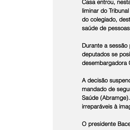
Casa entrou, nest
liminar do Tribuna
do colegiado, dest
saúde de pessoas 
Durante a sessão p
deputados se posic
desembargadora Cin
A decisão suspend
mandado de segura
Saúde (Abramge). 
irreparáveis à im
O presidente Bace