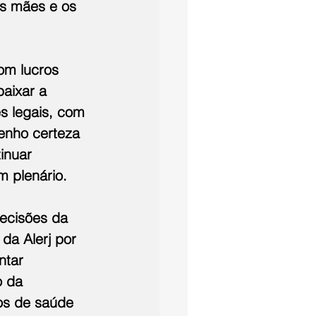
s mães e os 
om lucros 
aixar a 
es legais, com 
enho certeza 
inuar 
m plenário.
ecisões da 
da Alerj por 
ntar 
o da 
nos de saúde 