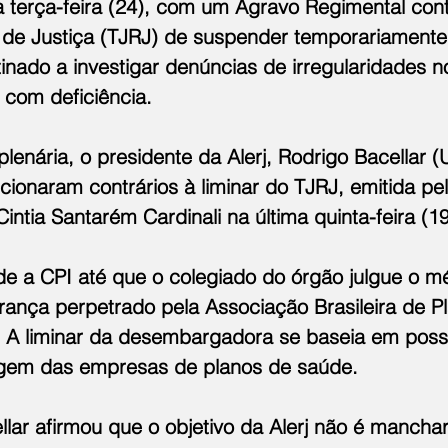
a terça-feira (24), com um Agravo Regimental cont
l de Justiça (TJRJ) de suspender temporariamente
inado a investigar denúncias de irregularidades n
com deficiência. 
lenária, o presidente da Alerj, Rodrigo Bacellar (U
ionaram contrários à liminar do TJRJ, emitida pel
tia Santarém Cardinali na última quinta-feira (19
e a CPI até que o colegiado do órgão julgue o mé
nça perpetrado pela Associação Brasileira de P
A liminar da desembargadora se baseia em possí
agem das empresas de planos de saúde.
llar afirmou que o objetivo da Alerj não é mancha