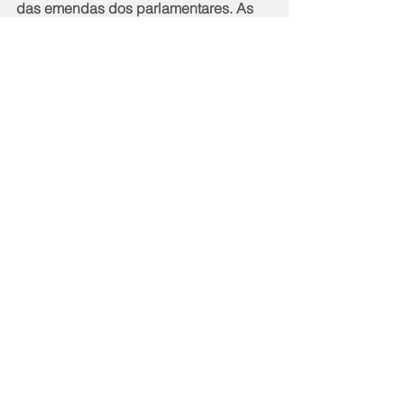
das emendas dos parlamentares. As 
comissões ainda não marcaram as 
datas para realizar reuniões para 
debater as propostas com o setor.
Notícias
Política