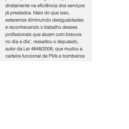
diretamente na eficiência dos serviços 
já prestados. Mais do que isso, 
estaremos diminuindo desigualdades 
e reconhecendo o trabalho desses 
profissionais que atuam com bravura 
no dia a dia¨, ressaltou o deputado, 
autor da Lei 4848/2006, que mudou a 
carteira funcional de PMs e bombeiros 
ao passarem para a reserva, 
registrando o posto ou graduação que 
os servidores passam a ocupar de 
acordo com seus vencimentos.