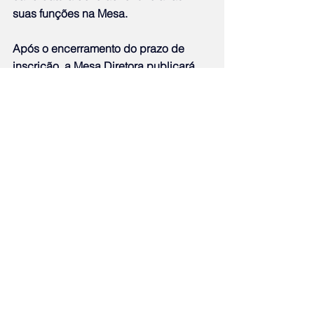
suas funções na Mesa.
Após o encerramento do prazo de 
inscrição, a Mesa Diretora publicará, 
em até 24 horas, a relação das chapas 
inscritas, abrindo-se o prazo de 48 
horas para eventuais notícias de 
inelegibilidade ou impugnações aos 
registros requeridos. As impugnações 
aos registros de candidaturas poderão 
ser feitas por qualquer partido político 
com registro válido perante a Justiça 
Eleitoral, pelo Ministério Público ou por 
qualquer candidato com registro 
requerido. Os pedidos deverão ser 
instruídos com todas as provas da 
imputação, sob pena de indeferimento 
imediato. A defesa deverá ser 