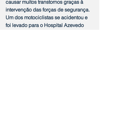
causar muitos transtornos graças à 
intervenção das forças de segurança. 
Um dos motociclistas se acidentou e 
foi levado para o Hospital Azevedo 
Lima, no Fonseca, e outro foi detido 
pelos agentes e levado para a 76ª DP 
(Niterói). 
Notícias
Comentários