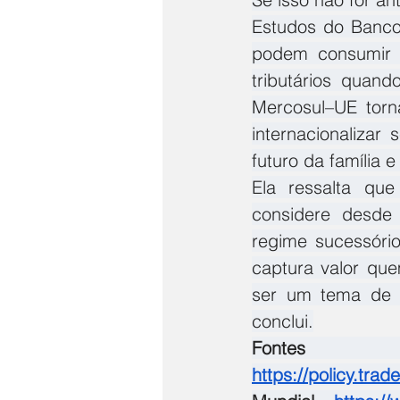
Estudos do Banco 
podem consumir a
tributários quan
Mercosul–UE torn
internacionalizar 
futuro da família e
Ela ressalta que
considere desde 
regime sucessório
captura valor que
ser um tema de l
conclui.
Fontes c
https://policy.tra