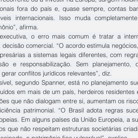
nais fora do país e, quase sempre, contas banc
óveis internacionais. Isso muda completamente
ônio”, afirma.
xecutiva, o erro mais comum é tratar a interna
decisão comercial. “O acordo estimula negócios
presárias a sistemas legais diferentes, com regra
ssão e responsabilização. Sem planejamento, o
gerar conflitos jurídicos relevantes”, diz.
ível, segundo Spanner, está no planejamento su
buídos em mais de um país, herdeiros residentes e
ações que não dialogam entre si, aumentam os risco
ciência patrimonial. “O Brasil adota regras suce
ropeias. Em alguns países da União Europeia, a s
ios que não respeitam estruturas societárias criada
ecipado, o patrimônio fica vulnerável”, explica.