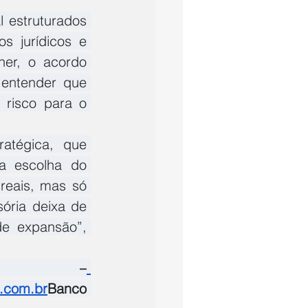
estruturados 
 jurídicos e 
er, o acordo 
entender que 
 risco para o 
atégica, que 
a escolha do 
eais, mas só 
ória deixa de 
e expansão”, 
opeia –
l.com.br
Banco