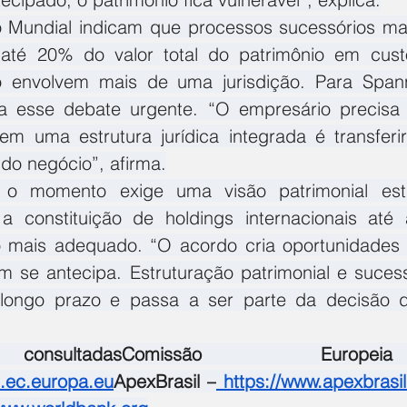
Mundial indicam que processos sucessórios mal 
té 20% do valor total do patrimônio em custos
do envolvem mais de uma jurisdição. Para Spann
a esse debate urgente. “O empresário precisa 
sem uma estrutura jurídica integrada é transferir
 do negócio”, afirma.
 o momento exige uma visão patrimonial estr
a constituição de holdings internacionais até 
 mais adequado. “O acordo cria oportunidades r
m se antecipa. Estruturação patrimonial e sucess
ongo prazo e passa a ser parte da decisão d
onsultadasComissão Eur
de.ec.europa.eu
ApexBrasil
 –
https://www.apexbrasi