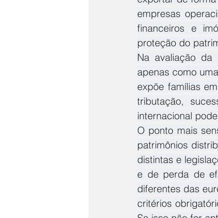
empresas operacio
financeiros e im
proteção do patrim
Na avaliação da e
apenas como uma 
expõe famílias em
tributação, suce
internacional pode 
O ponto mais sens
patrimônios distri
distintas e legisl
e de perda de efi
diferentes das eu
critérios obrigatór
Se isso não for ant