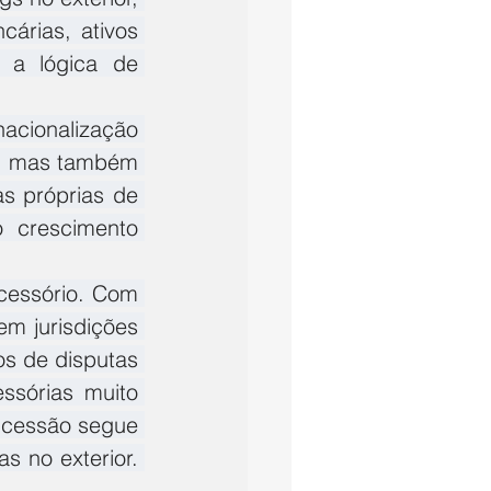
árias, ativos 
 a lógica de 
cionalização 
, mas também 
s próprias de 
 crescimento 
cessório. Com 
m jurisdições 
s de disputas 
ssórias muito 
ucessão segue 
s no exterior. 