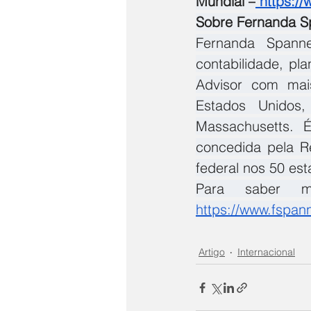
Mundial –
https:/
Sobre Fernanda S
Fernanda Spann
contabilidade, plan
Advisor com mais
Estados Unidos,
Massachusetts. É
concedida pela Re
federal nos 50 est
Para saber 
https://www.fspan
Artigo
Internacional