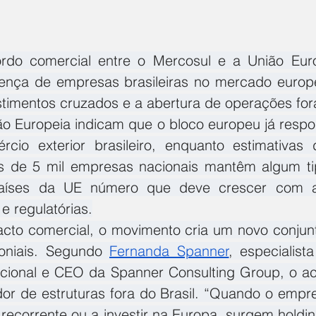
do comercial entre o Mercosul e a União Euro
esença de empresas brasileiras no mercado europ
stimentos cruzados e a abertura de operações fora
 Europeia indicam que o bloco europeu já respo
io exterior brasileiro, enquanto estimativas d
 de 5 mil empresas nacionais mantêm algum tip
aíses da UE número que deve crescer com a
 e regulatórias.
cto comercial, o movimento cria um novo conjunt
moniais. Segundo 
Fernanda Spanner
, especialist
nacional e CEO da Spanner Consulting Group, o ac
r de estruturas fora do Brasil. “Quando o empre
recorrente ou a investir na Europa, surgem holding