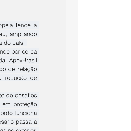
peia tende a 
eu, ampliando 
 do país. 
nde por cerca 
a ApexBrasil 
o de relação 
 redução de 
o de desafios 
a em proteção 
ordo funciona 
sário passa a 
s no exterior, 