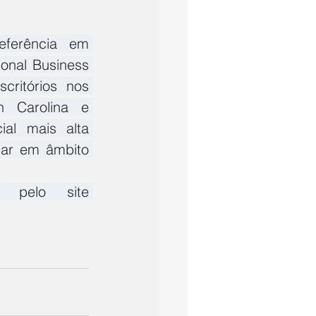
ferência em 
ional Business 
ritórios nos 
 Carolina e 
al mais alta 
ar em âmbito 
 ou pelo site 