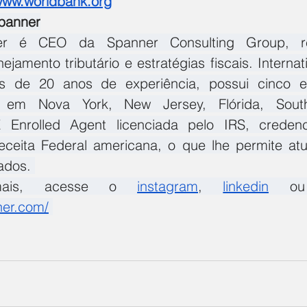
/www.worldbank.org
panner
er é CEO da Spanner Consulting Group, re
ejamento tributário e estratégias fiscais. Internat
 de 20 anos de experiência, possui cinco esc
 em Nova York, New Jersey, Flórida, South
 Enrolled Agent licenciada pelo IRS, credenci
ceita Federal americana, o que lhe permite atu
ados. 
mais, acesse o 
instagram
, 
linkedin
ner.com/