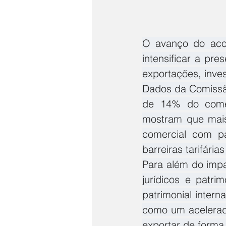
O avanço do acor
intensificar a pr
exportações, inve
Dados da Comissão
de 14% do comérc
mostram que mais
comercial com p
barreiras tarifárias
Para além do impa
jurídicos e patri
patrimonial inter
como um acelerado
exportar de forma 