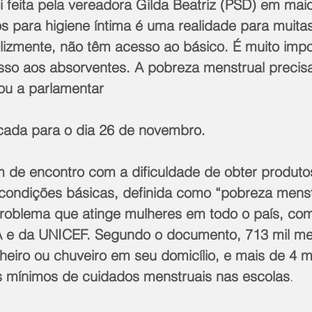
oi feita pela vereadora Gilda Beatriz (PSD) em mai
os para higiene íntima é uma realidade para muita
elizmente, não têm acesso ao básico. É muito impo
so aos absorventes. A pobreza menstrual precisa
cou a parlamentar
rcada para o dia 26 de novembro.
 de encontro com a dificuldade de obter produtos
condições básicas, definida como “pobreza menst
roblema que atinge mulheres em todo o país, co
A e da UNICEF. Segundo o documento, 713 mil me
eiro ou chuveiro em seu domicílio, e mais de 4 m
s mínimos de cuidados menstruais nas escolas
.