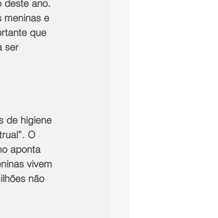
o deste ano.
s meninas e 
rtante que 
 ser 
 de higiene 
rual”. O 
mo aponta 
ninas vivem 
ilhões não 