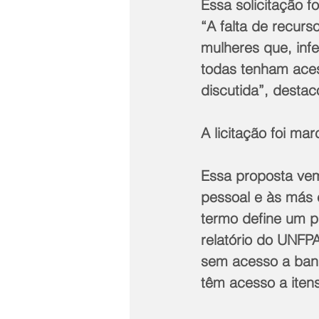
Essa solicitação f
“A falta de recurs
mulheres que, inf
todas tenham aces
discutida”, desta
A licitação foi ma
Essa proposta vem
pessoal e às más 
termo define um p
relatório do UNFP
sem acesso a banh
têm acesso a iten