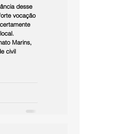
ância desse 
 forte vocação 
 certamente 
ocal. 
nato Marins, 
 civil 