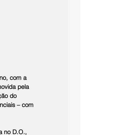
ano, com a 
movida pela 
ção do 
nciais – com 
 no D.O., 