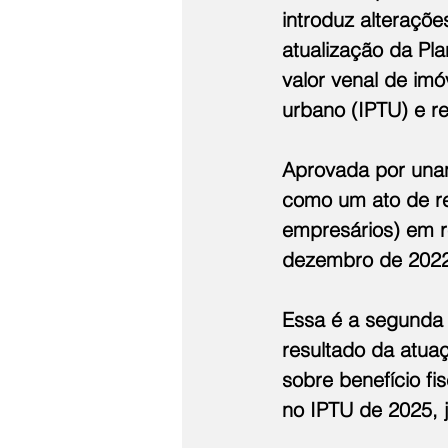
introduz alteraçõ
atualização da Pl
valor venal de imó
urbano (IPTU) e r
Aprovada por unan
como um ato de re
empresários) em r
dezembro de 2022
Essa é a segunda g
resultado da atua
sobre benefício f
no IPTU de 2025, j