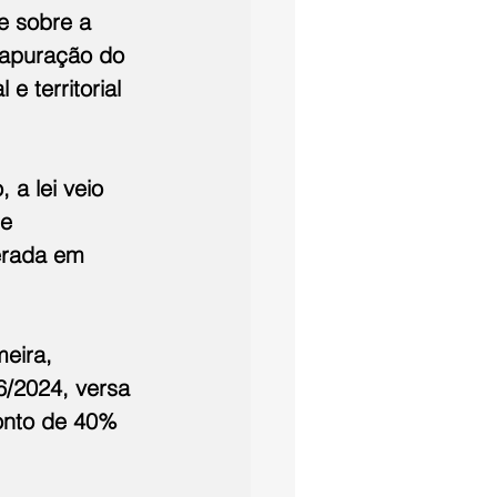
e sobre a 
 apuração do 
e territorial 
a lei veio 
e 
erada em 
eira, 
6/2024, versa 
conto de 40% 