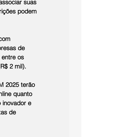
associar suas 
crições podem 
 com 
presas de 
 entre os 
(R$ 2 mil).
M 2025 terão 
line quanto 
 inovador e 
tas de 