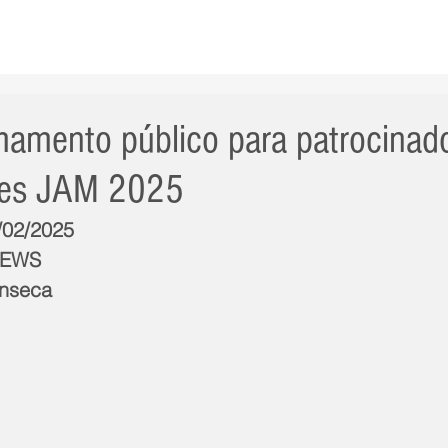
AS NOTÍCIAS
GERAL
CIDADE
POLÍTICA
INT
amento público para patrocinad
mes JAM 2025
3/02/2025
NEWS
onseca