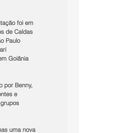
tação foi em 
os de Caldas 
ão Paulo 
ri 
 em Goiânia 
o por Benny, 
ntes e 
 grupos 
mas uma nova 