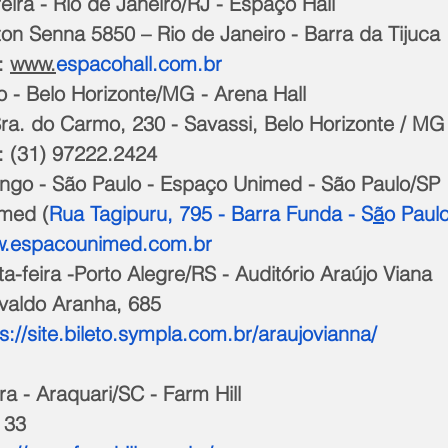
eira - Rio de Janeiro/RJ - Espaço Hall
on Senna 5850 – Rio de Janeiro - Barra da Tijuca
: 
www.
espacohall.com.br
 - Belo Horizonte/MG - Arena Hall
Sra. do Carmo, 230 - Savassi, Belo Horizonte / MG
: (31) 97222.2424  
ngo - São Paulo - Espaço Unimed - São Paulo/SP
imed (
Rua Tagipuru, 795 - Barra Funda - S
ã
o Paulo
w.espacounimed.com.br
a-feira -Porto Alegre/RS - Auditório Araújo Viana
valdo Aranha, 685
s://site.bileto.sympla.com.br/araujovianna/
ra - Araquari/SC - Farm Hill
 33