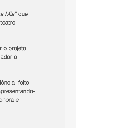
a Mia”
 que 
teatro 
o projeto 
ador o 
ncia  feito 
apresentando-
onora e 