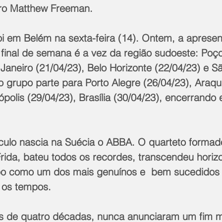
tro Matthew Freeman.
oi em Belém na sexta-feira (14). Ontem, a apresen
 final de semana é a vez da região sudoeste: Poç
 Janeiro (21/04/23), Belo Horizonte (22/04/23) e S
o grupo parte para Porto Alegre (26/04/23), Araqua
nópolis (29/04/23), Brasília (30/04/23), encerrando
ulo nascia na Suécia o ABBA. O quarteto formad
rida, bateu todos os recordes, transcendeu horizo
po como um dos mais genuínos e  bem sucedidos
 os tempos. 
s de quatro décadas, nunca anunciaram um fim 