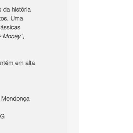
da história 
tos. Uma 
ássicas 
 Money”, 
ntém em alta 
MG