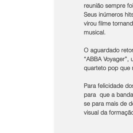
reunião sempre fo
Seus inúmeros hit
virou filme tornan
musical.
O aguardado retor
“ABBA Voyager”, u
quarteto pop que 
Para felicidade do
para  que a banda
se para mais de d
visual da formação 