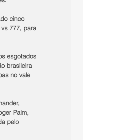
do cinco 
vs 777, para 
os esgotados 
 brasileira 
as no vale 
ander, 
oger Palm, 
a pelo 