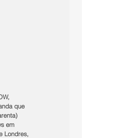
OW, 
anda que 
renta) 
ws em 
e Londres, 