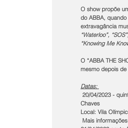
O show propõe um
do ABBA, quando B
extravagância mus
“Waterloo”, “SOS
“Knowing Me Know
O “ABBA THE SHOW
mesmo depois de 
Datas: 
 20/04/2023 - quinta-feira - Poços de Caldas/MG - Ginásio Arthur de Mendonça 
Chaves
Local: Vila Olímp
 Mais informações