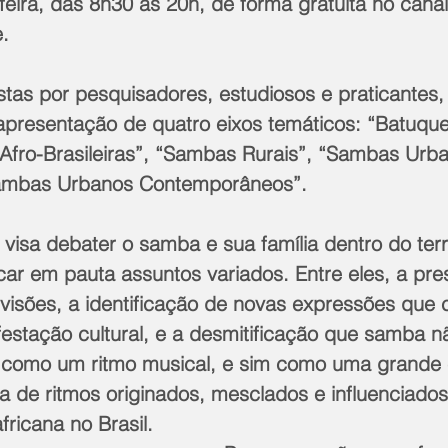
feira, das 8h30 às 20h, de forma gratuita no cana
.
s por pesquisadores, estudiosos e praticantes, 
presentação de quatro eixos temáticos: “Batuqu
Afro-Brasileiras”, “Sambas Rurais”, “Sambas Urba
“Sambas Urbanos Contemporâneos”.
isa debater o samba e sua família dentro do terri
locar em pauta assuntos variados. Entre eles, a pr
divisões, a identificação de novas expressões qu
estação cultural, e a desmitificação que samba n
 como um ritmo musical, e sim como uma grande 
lia de ritmos originados, mesclados e influenciados
fricana no Brasil.