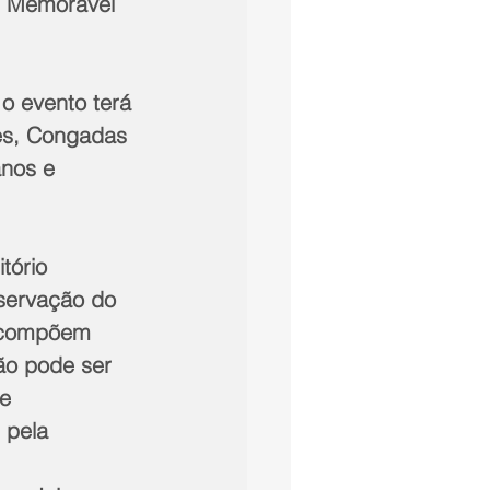
l Memorável 
o evento terá 
es, Congadas 
nos e 
tório 
eservação do 
e compõem 
ão pode ser 
e 
 pela 