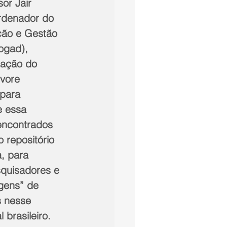
or Jair 
rdenador do 
ção e Gestão 
ogad), 
zação do 
vore 
para 
e essa 
encontrados 
o repositório 
, para 
quisadores e 
gens” de 
 nesse 
 brasileiro.