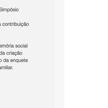
 contribuição 
da criação 
o da enquete 
miliar.