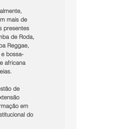
em mais de 
 presentes 
mba de Roda, 
ba Reggae, 
e bossa-
 africana 
eias.
stão de 
xtensão 
ormação em 
titucional do 