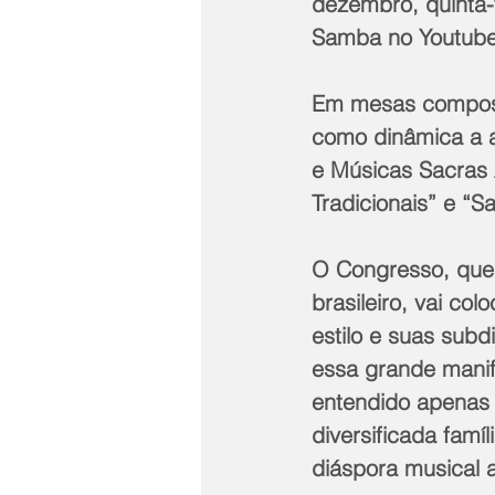
dezembro, quinta-
Samba no Youtube
Em mesas composta
como dinâmica a a
e Músicas Sacras 
Tradicionais” e 
O Congresso, que v
brasileiro, vai co
estilo e suas sub
essa grande manif
entendido apenas
diversificada famí
diáspora musical a