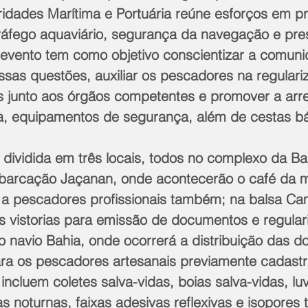
oridades Marítima e Portuária reúne esforços em pr
áfego aquaviário, segurança da navegação e pre
evento tem como objetivo conscientizar a comuni
ssas questões, auxiliar os pescadores na regulari
 junto aos órgãos competentes e promover a arr
a, equipamentos de segurança, além de cestas bá
 dividida em três locais, todos no complexo da B
arcação Jaçanan, onde acontecerão o café da m
s a pescadores profissionais também; na balsa Ca
as vistorias para emissão de documentos e regular
 navio Bahia, onde ocorrerá a distribuição das d
ra os pescadores artesanais previamente cadastr
ncluem coletes salva-vidas, boias salva-vidas, lu
as noturnas, faixas adesivas reflexivas e isopores 