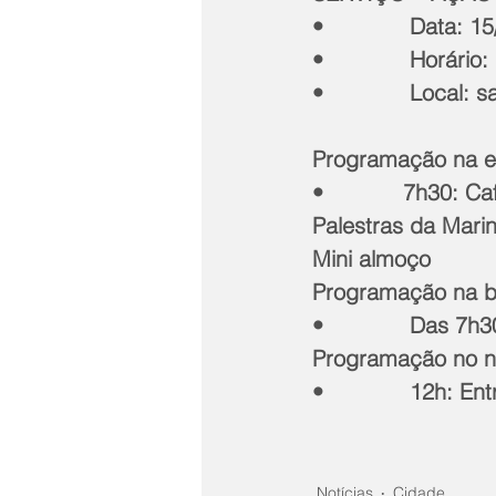
•             Data: 
•             Horári
•             Local
Programação na e
•            7h30: 
Palestras da Mari
Mini almoço 
Programação na b
•             Das 
Programação no na
•             12h: E
Notícias
Cidade