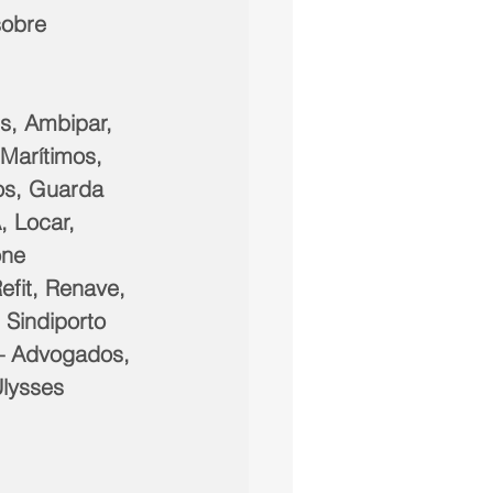
sobre 
s, Ambipar, 
Marítimos, 
os, Guarda 
 Locar, 
one 
fit, Renave, 
 Sindiporto 
 – Advogados, 
Ulysses 