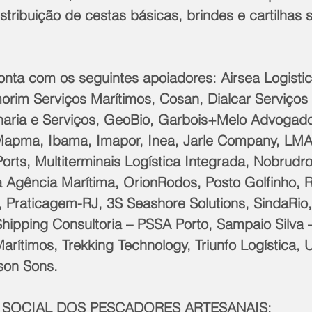
ribuição de cestas básicas, brindes e cartilhas 
  
onta com os seguintes apoiadores: Airsea Logistic
rim Serviços Marítimos, Cosan, Dialcar Serviços 
aria e Serviços, GeoBio, Garbois+Melo Advogad
Mapma, Ibama, Imapor, Inea, Jarle Company, LMA,
rts, Multiterminais Logística Integrada, Nobrudr
 Agência Marítima, OrionRodos, Posto Golfinho, Re
l, Praticagem-RJ, 3S Seashore Solutions, SindaRio,
 Shipping Consultoria – PSSA Porto, Sampaio Silva
arítimos, Trekking Technology, Triunfo Logística, 
on Sons.  
 SOCIAL DOS PESCADORES ARTESANAIS:  