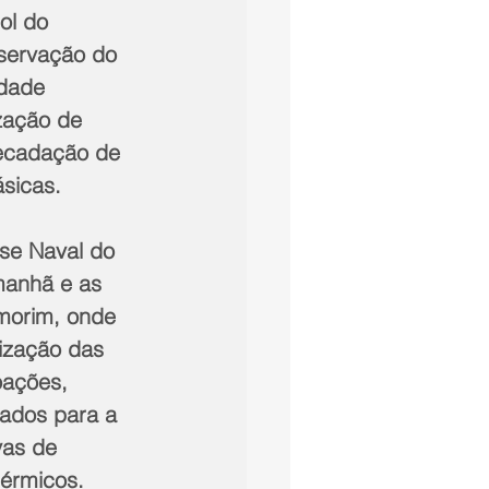
ol do 
servação do 
dade 
zação de 
ecadação de 
sicas.  
ase Naval do 
anhã e as 
morim, onde 
ização das 
oações, 
ados para a 
vas de 
térmicos. 