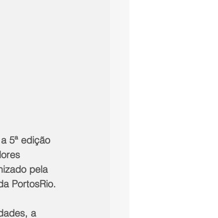
 a 5ª edição 
ores 
nizado pela 
da PortosRio.
dades, a 