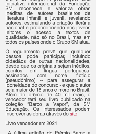
iniciativa internacional da Fundação 
SM, reconhece e valoriza obras 
inéditas de autores brasileiros de 
literatura infantil e juvenil, revelando 
autores, estimulando a criação literária 
nacional e proporcionando aos jovens 
leitores o acesso a textos de 
qualidade, não só no Brasil, mas em 
todos os países onde o Grupo SM atua.
O regulamento prevê que qualquer 
pessoa pode participar, incluindo 
cidadãos de outras nacionalidades, 
desde que os originais sejam inéditos, 
escritos em língua portuguesa, 
assinados com nome fictício 
(pseudônimo) -- para assegurar a 
idoneidade do concurso - e que o autor 
seja maior de 18 anos e more no Brasil. 
Além do prêmio de 40 mil reais, o 
vencedor terá seu livro publicado na 
coleção “Barco a Vapor”, da SM 
Educação. Os interessados podem 
inscrever as obras através do 
site
Livro vencedor em 2021
 A última edição do Prêmio Barco a 