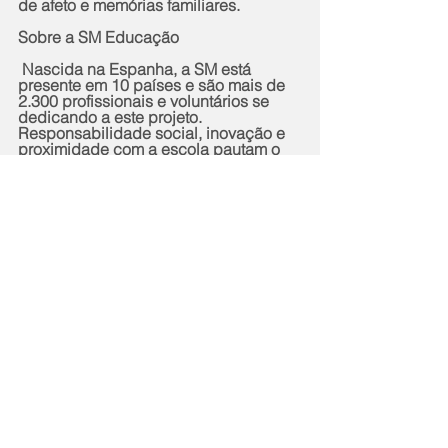
de afeto e memórias familiares.
Sobre a SM Educação
 Nascida na Espanha, a SM está 
presente em 10 países e são mais de 
2.300 profissionais e voluntários se 
dedicando a este projeto. 
Responsabilidade social, inovação e 
proximidade com a escola pautam o 
trabalho da entidade, que tem como 
objetivo promover o desenvolvimento 
humano e a transformação social para 
a construção de uma sociedade mais 
competente, crítica e justa. Atuante no 
Brasil desde 2004, a SM oferece um 
amplo catálogo de serviços 
educacionais, conteúdos didáticos e 
de literatura infantil e juvenil no país.