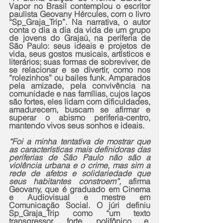
Vapor no Brasil contemplou o escritor 
paulista Geovany Hércules, com o livro 
“Sp_Graja_Trip”. Na narrativa, o autor 
conta o dia a dia da vida de um grupo 
de jovens do Grajaú, na periferia de 
São Paulo: seus ideais e projetos de 
vida, seus gostos musicais, artísticos e 
literários; suas formas de sobreviver, de 
se relacionar e se divertir, como nos 
“rolezinhos” ou bailes funk. Amparados 
pela amizade, pela convivência na 
comunidade e nas famílias, cujos laços 
são fortes, eles lidam com dificuldades, 
amadurecem, buscam se afirmar e 
superar o abismo periferia-centro, 
mantendo vivos seus sonhos e ideais.
“Foi a minha tentativa de mostrar que 
as características mais definidoras das 
periferias de São Paulo não são a 
violência urbana e o crime, mas sim a 
rede de afetos e solidariedade que 
seus habitantes constroem”, 
afirma 
Geovany, que é graduado em Cinema 
e Audiovisual e mestre em 
Comunicação Social. O júri definiu 
Sp_Graja_Trip como “um texto 
transgressor, forte, polifônico e, 