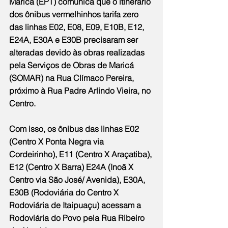
Maricá (EPT) comunica que o itinerário 
dos ônibus vermelhinhos tarifa zero 
das linhas E02, E08, E09, E10B, E12, 
E24A, E30A e E30B precisaram ser 
alteradas devido às obras realizadas 
pela Serviços de Obras de Maricá 
(SOMAR) na Rua Clímaco Pereira, 
próximo à Rua Padre Arlindo Vieira, no 
Centro.
Com isso, os ônibus das linhas E02 
(Centro X Ponta Negra via 
Cordeirinho), E11 (Centro X Araçatiba), 
E12 (Centro X Barra) E24A (Inoã X 
Centro via São José/ Avenida), E30A, 
E30B (Rodoviária do Centro X 
Rodoviária de Itaipuaçu) acessam a 
Rodoviária do Povo pela Rua Ribeiro 